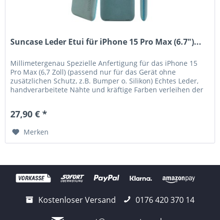
Suncase Leder Etui für iPhone 15 Pro Max (6.7")...
Millimetergenau Spezielle Anfertigung für das iPhone 15
Pro Max (6,7 Zoll) (passend nur für das Gerät ohne
zusätzlichen Schutz, z.B. Bumper o. Silikon) Echtes Leder,
handverarbeitete Nähte und kräftige Farben verleihen der
Tasche eine...
27,90 € *
Merken
Kostenloser Versand
0176 420 370 14