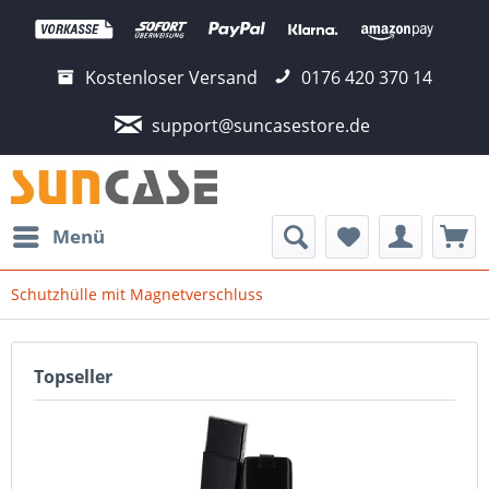
Kostenloser Versand
0176 420 370 14
support@suncasestore.de
Menü
Schutzhülle mit Magnetverschluss
Topseller