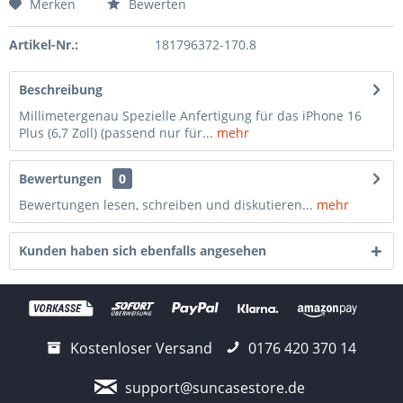
Merken
Bewerten
Artikel-Nr.:
181796372-170.8
Beschreibung
Millimetergenau Spezielle Anfertigung für das iPhone 16
Plus (6,7 Zoll) (passend nur für...
mehr
Bewertungen
0
Bewertungen lesen, schreiben und diskutieren...
mehr
Kunden haben sich ebenfalls angesehen
Kostenloser Versand
0176 420 370 14
support@suncasestore.de