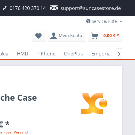
0176 420 370 14
support@suncasestore.de
Service/Hilfe
Mein Konto
0,00 € *
okia
HMD
T Phone
OnePlus
Emporia
Fairph

sche Case
€ *
tenloser Versand