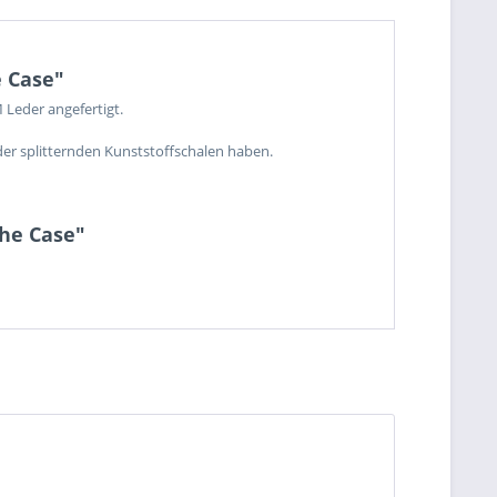
e Case"
Leder angefertigt.
der splitternden Kunststoffschalen haben.
che Case"