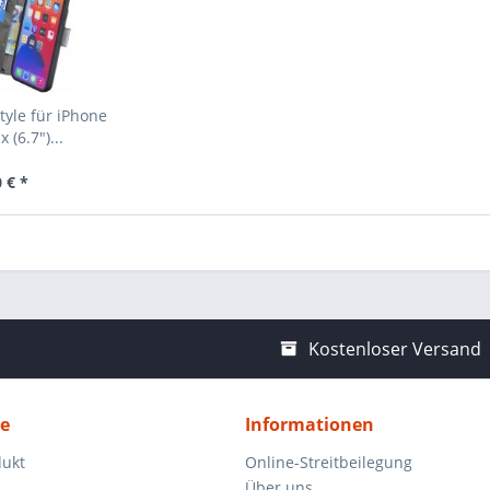
yle für iPhone
 (6.7")...
 € *
Kostenloser Versand
ce
Informationen
dukt
Online-Streitbeilegung
Über uns