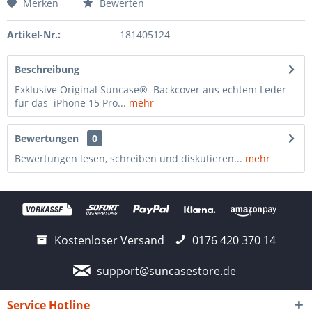
Merken
Bewerten
Artikel-Nr.:
181405124
Beschreibung
Exklusive Original Suncase® Backcover aus echtem Leder
für das iPhone 15 Pro...
mehr
Bewertungen
0
Bewertungen lesen, schreiben und diskutieren...
mehr
Kostenloser Versand
0176 420 370 14
support@suncasestore.de
Service Hotline