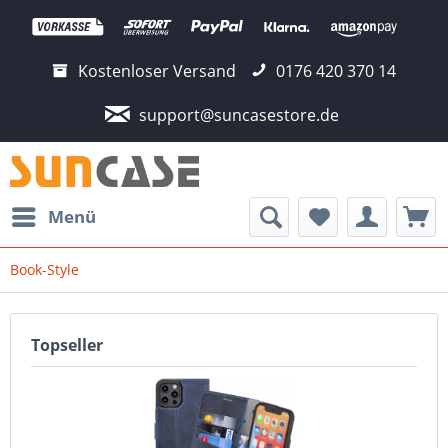
Kostenloser Versand
0176 420 370 14
support@suncasestore.de
Menü
Book-Style
Topseller