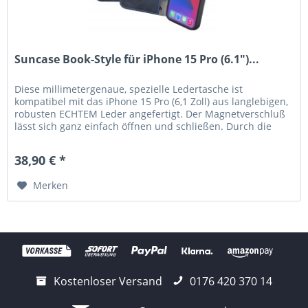
Suncase Book-Style für iPhone 15 Pro (6.1")...
Diese millimetergenaue, spezielle Ledertasche ist
kompatibel mit das iPhone 15 Pro (6,1 Zoll) aus langlebigen,
robusten ECHTEM Leder angefertigt. Der Magnetverschluß
lässt sich ganz einfach öffnen und schließen. Durch die
Verwendung...
38,90 € *
Merken
Kostenloser Versand
0176 420 370 14