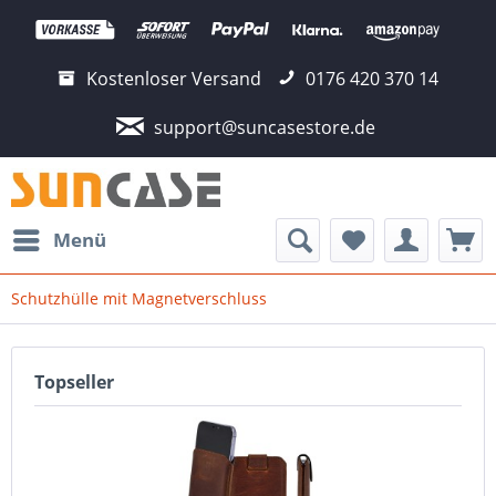
Kostenloser Versand
0176 420 370 14
support@suncasestore.de
Menü
Schutzhülle mit Magnetverschluss
Topseller