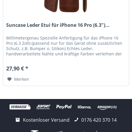
Suncase Leder Etui für iPhone 16 Pro (6.3")...
Millimetergenau Spezielle Anfertigung für das iPhone 16
Pro (6.3 Zoll) (passend nur für das Gerät ohne zusätzlichen
Schutz, z.B. Bumper o. Silikon) Echtes Leder,
handverarbeitete Nähte und kräftige Farben verleihen der
Tasche eine lange...
27,90 € *
Merken
Kostenloser Versand
0176 420 370 14