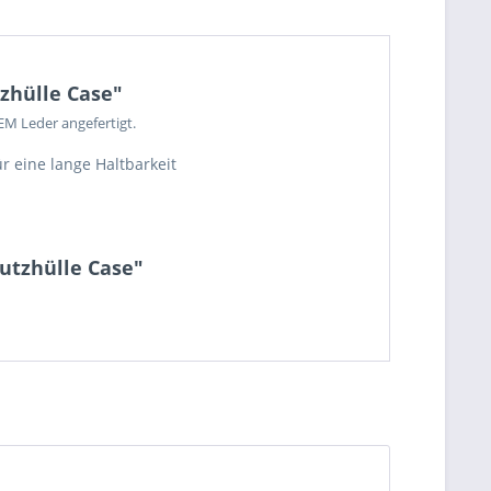
tzhülle Case"
EM Leder angefertigt.
r eine lange Haltbarkeit
hutzhülle Case"