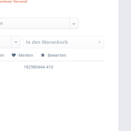
tenloser Versand
In den
Warenkorb
hen
Merken
Bewerten
182980444-410