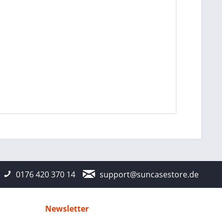
0176 420 370 14
support@suncasestore.de
Newsletter