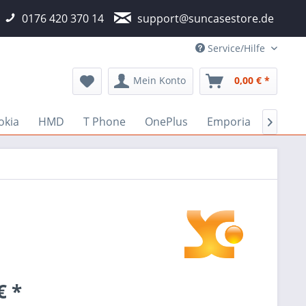
0176 420 370 14
support@suncasestore.de
Service/Hilfe
Mein Konto
0,00 € *
okia
HMD
T Phone
OnePlus
Emporia
Fairph

€ *