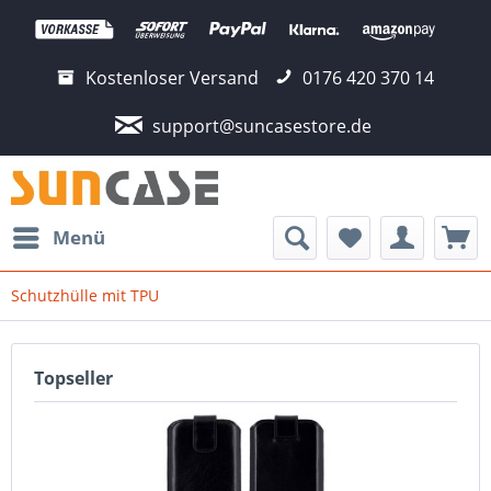
Kostenloser Versand
0176 420 370 14
support@suncasestore.de
Menü
Schutzhülle mit TPU
Topseller