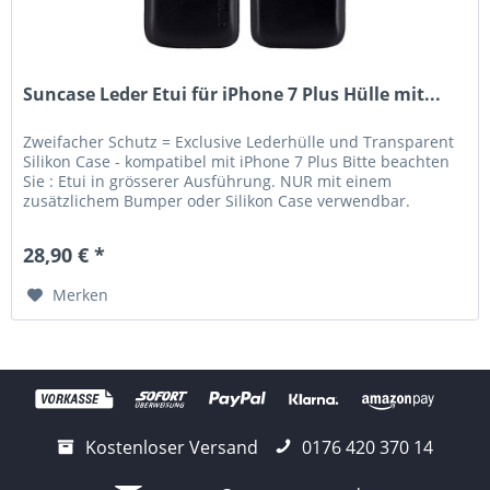
Suncase Leder Etui für iPhone 7 Plus Hülle mit...
Zweifacher Schutz = Exclusive Lederhülle und Transparent
Silikon Case - kompatibel mit iPhone 7 Plus Bitte beachten
Sie : Etui in grösserer Ausführung. NUR mit einem
zusätzlichem Bumper oder Silikon Case verwendbar.
Lieferumfang: Suncase...
28,90 € *
Merken
Kostenloser Versand
0176 420 370 14