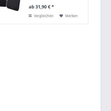
Magnetverschluß lässt sich ganz
ab 31,90 € *
einfach öffnen und schließen. Die
hochwertige...
Vergleichen
Merken