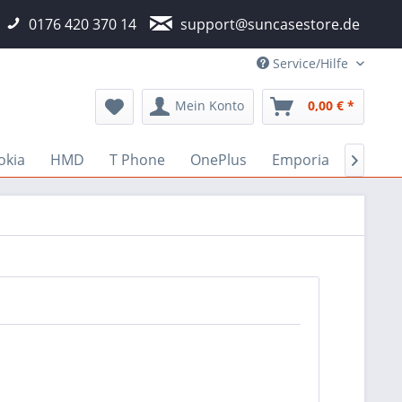
0176 420 370 14
support@suncasestore.de
Service/Hilfe
Mein Konto
0,00 € *
okia
HMD
T Phone
OnePlus
Emporia
Fairph
