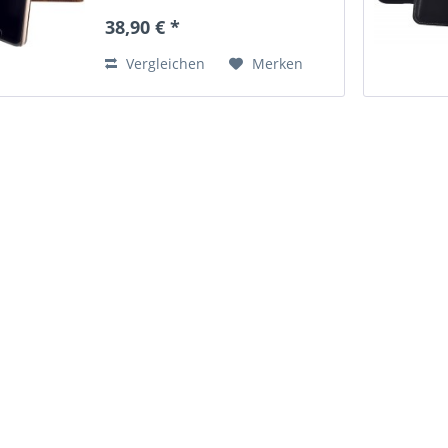
Magnetverschluß Die
38,90 € *
hochwertige robuste
polycarbonat Schale mit...
Vergleichen
Merken