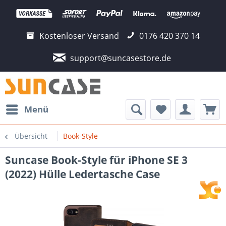
Kostenloser Versand
0176 420 370 14
support@suncasestore.de
Menü
Übersicht
Book-Style
Suncase Book-Style für iPhone SE 3
(2022) Hülle Ledertasche Case