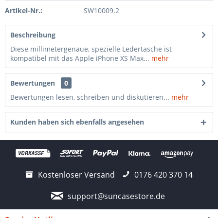
Artikel-Nr.:
SW10009.2
Beschreibung
Diese millimetergenaue, spezielle Ledertasche ist
kompatibel mit das Apple iPhone XS Max...
mehr
Bewertungen
0
Bewertungen lesen, schreiben und diskutieren...
mehr
Kunden haben sich ebenfalls angesehen
Kostenloser Versand
0176 420 370 14
support@suncasestore.de