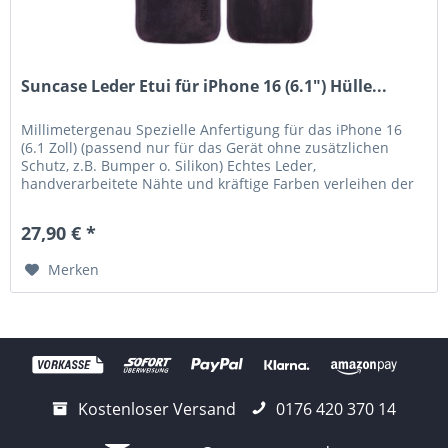
Suncase Leder Etui für iPhone 16 (6.1") Hülle...
Millimetergenau Spezielle Anfertigung für das iPhone 16
(6.1 Zoll) (passend nur für das Gerät ohne zusätzlichen
Schutz, z.B. Bumper o. Silikon) Echtes Leder,
handverarbeitete Nähte und kräftige Farben verleihen der
Tasche eine lange...
27,90 € *
Merken
Kostenloser Versand
0176 420 370 14