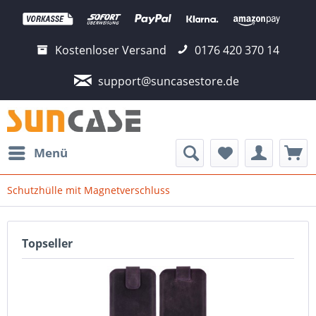
Kostenloser Versand
0176 420 370 14
support@suncasestore.de
Menü
Schutzhülle mit Magnetverschluss
Topseller