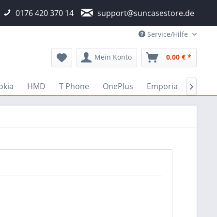
0176 420 370 14
support@suncasestore.de
Service/Hilfe
Mein Konto
0,00 € *
okia
HMD
T Phone
OnePlus
Emporia
Fairph
