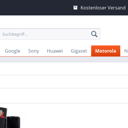
Kostenloser Versand
Google
Sony
Huawei
Gigaset
Motorola
N