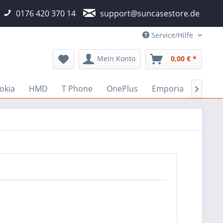
0176 420 370 14
support@suncasestore.de
Service/Hilfe
Mein Konto
0,00 € *
okia
HMD
T Phone
OnePlus
Emporia
Fairp
