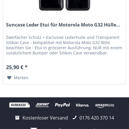
Suncase Leder Etui für Motorola Moto G32 Hülle...
Zweifacher Schutz = Exclusive Lederhülle und Transparent
Silikon Case - kompatibel mit Motorola Moto G32 Bitte
beachten Sie : Etui in grösserer Ausführung. NUR mit einem
zusätzlichem Bumper oder Silikon Case verwendbar.
Lieferumfang:...
25,90 € *
Merken
Kostenloser Versand
0176 420 370 14