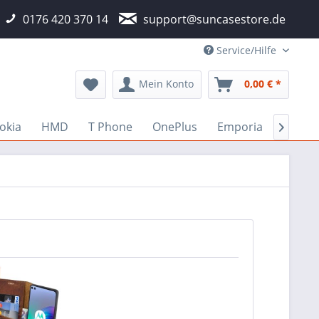
0176 420 370 14
support@suncasestore.de
Service/Hilfe
Mein Konto
0,00 € *
okia
HMD
T Phone
OnePlus
Emporia
Fairp
