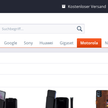
Kostenloser Versand
Google
Sony
Huawei
Gigaset
Motorola
N