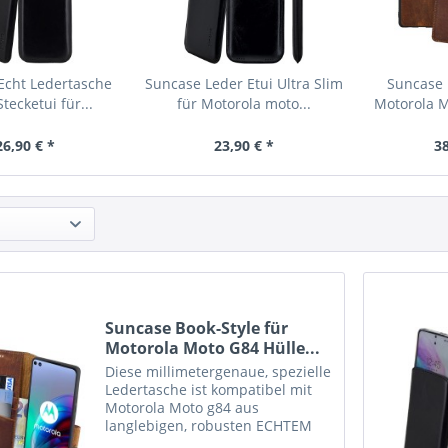
Echt Ledertasche
Suncase Leder Etui Ultra Slim
Suncase 
Stecketui für...
für Motorola moto...
Motorola M
26,90 € *
23,90 € *
38
Suncase Book-Style für
Motorola Moto G84 Hülle...
Diese millimetergenaue, spezielle
Ledertasche ist kompatibel mit
Motorola Moto g84 aus
langlebigen, robusten ECHTEM
Leder angefertigt. Der