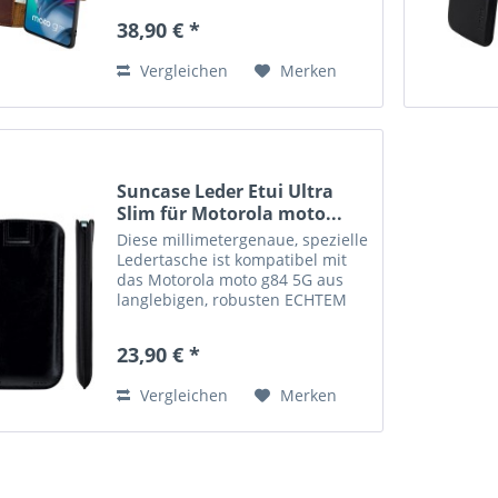
Magnetverschluß lässt sich ganz
38,90 € *
einfach öffnen und schließen.
Durch die Verwendung einer...
Vergleichen
Merken
Suncase Leder Etui Ultra
Slim für Motorola moto...
Diese millimetergenaue, spezielle
Ledertasche ist kompatibel mit
das Motorola moto g84 5G aus
langlebigen, robusten ECHTEM
Leder angefertigt. Diese
hochwertige Ledertasche von
23,90 € *
Suncase ist handverarbeitet und
auf die Maße des Smartphones...
Vergleichen
Merken