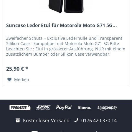
Suncase Leder Etui für Motorola Moto G71 5G...
Zweifacher Schutz = Exclusive Lederhülle und Transparent
Silikon Case - kompatibel mit Motorola Moto G71 5G Bitte
beachten Sie : Etui in grösserer Ausführung. NUR mit einem
zusätzlichem Bumper oder Silikon Case verwendbar.
Lieferumfang:...
25,90 € *
Merken
Kostenloser Versand
0176 420 370 14