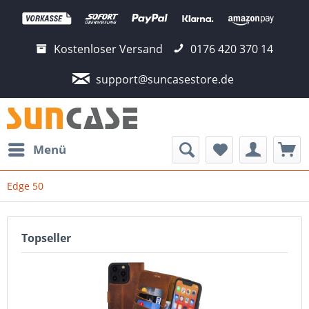
Kostenloser Versand
0176 420 370 14
support@suncasestore.de
Menü
Edge 50
Topseller