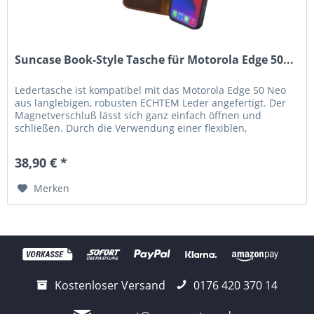
Suncase Book-Style Tasche für Motorola Edge 50...
Ledertasche ist kompatibel mit das Motorola Edge 50 Neo
aus langlebigen, robusten ECHTEM Leder angefertigt. Der
Magnetverschluß lässt sich ganz einfach öffnen und
schließen. Durch die Verwendung einer flexiblen,
bruchfesten Silikon...
38,90 € *
Merken
Kostenloser Versand
0176 420 370 14