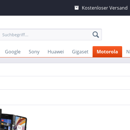
Kostenloser Versand
Google
Sony
Huawei
Gigaset
Motorola
N