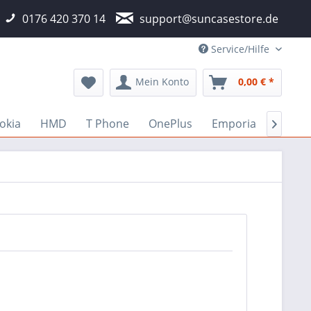
0176 420 370 14
support@suncasestore.de
Service/Hilfe
Mein Konto
0,00 € *
okia
HMD
T Phone
OnePlus
Emporia
Fairp
