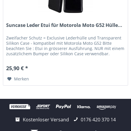
Suncase Leder Etui für Motorola Moto G52 Hülle...
Zweifacher Schutz = Exclusive Lederhülle und Transparent
Silikon Case - kompatibel mit Motorola Moto G52 Bitte
beachten Sie : Etui in grösserer Ausführung. NUR mit einem
zusätzlichem Bumper oder Silikon Case verwendbar.
Lieferumfang:...
25,90 € *
Merken
Kostenloser Versand
0176 420 370 14