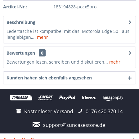
Artikel-Nr.:
183194828-pocx5pro
Beschreibung
Ledertasche ist kompatibel mit das Motorola Edge 50 aus
langlebigen,...
mehr
Bewertungen
0
Bewertungen lesen, schreiben und diskutieren...
mehr
Kunden haben sich ebenfalls angesehen
Kostenloser Versand
0176 420 370 14
support@suncasestore.de