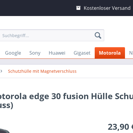
Kostenloser Versand
Google
Sony
Huawei
Gigaset
Motorola
N
Schutzhülle mit Magnetverschluss
torola edge 30 fusion Hülle Sch
ss)
23,90 