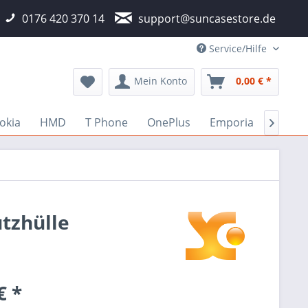
0176 420 370 14
support@suncasestore.de
Service/Hilfe
Mein Konto
0,00 € *
okia
HMD
T Phone
OnePlus
Emporia
Fairp

utzhülle
€ *