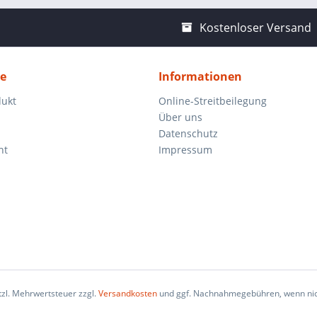
Kostenloser Versand
ce
Informationen
dukt
Online-Streitbeilegung
Über uns
Datenschutz
ht
Impressum
etzl. Mehrwertsteuer zzgl.
Versandkosten
und ggf. Nachnahmegebühren, wenn nic