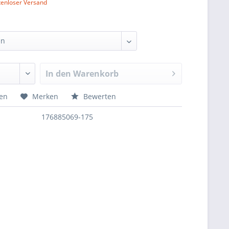
tenloser Versand
In den
Warenkorb
hen
Merken
Bewerten
176885069-175