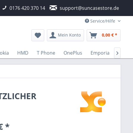
0176 420 370 14
support@suncasestore.de
Service/Hilfe
Mein Konto
0,00 € *
okia
HMD
T Phone
OnePlus
Emporia
Fairp

ÄTZLICHER
€ *