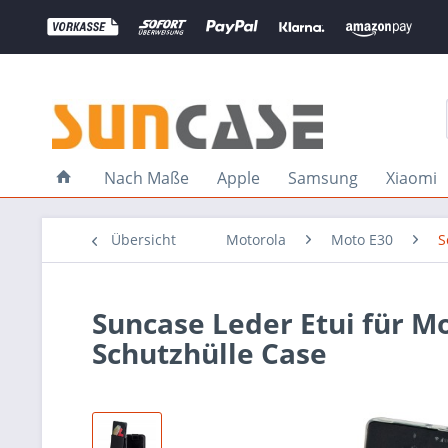
Nach Maße
Apple
Samsung
Xiaomi
Übersicht
Motorola
Moto E30
S
Suncase Leder Etui für M
Schutzhülle Case