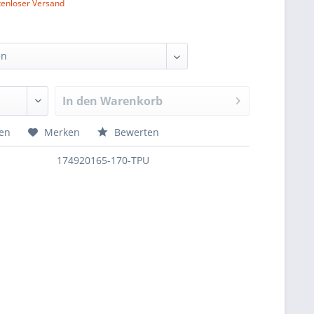
tenloser Versand
In den
Warenkorb
hen
Merken
Bewerten
174920165-170-TPU