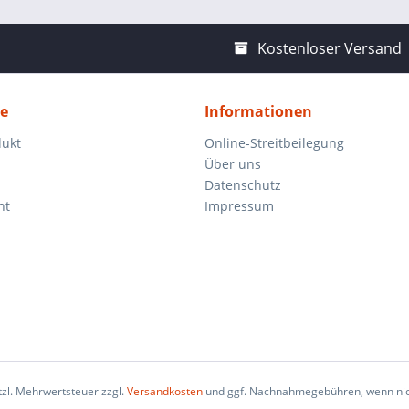
Kostenloser Versand
ce
Informationen
dukt
Online-Streitbeilegung
Über uns
Datenschutz
ht
Impressum
etzl. Mehrwertsteuer zzgl.
Versandkosten
und ggf. Nachnahmegebühren, wenn nic