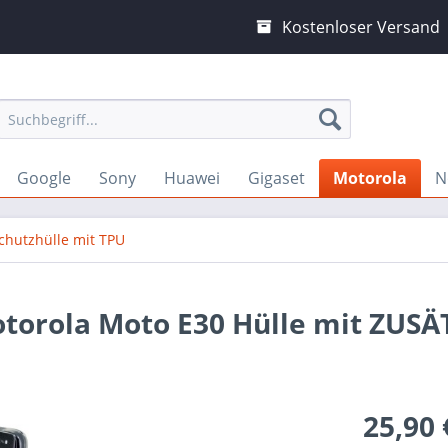
Kostenloser Versand
Google
Sony
Huawei
Gigaset
Motorola
N
chutzhülle mit TPU
otorola Moto E30 Hülle mit ZUS
25,90 