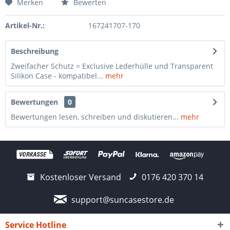
Merken
Bewerten
Artikel-Nr.:
167241707-170
Beschreibung
Zweifacher Schutz = Exclusive Lederhülle und Transparent
Silikon Case - kompatibel...
mehr
Bewertungen
0
Bewertungen lesen, schreiben und diskutieren...
mehr
Kostenloser Versand
0176 420 370 14
support@suncasestore.de
Service Hotline