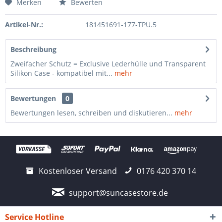
Merken
Bewerten
Artikel-Nr.:
181451691-177-TPU.5
Beschreibung
Zweifacher Schutz = Exclusive Lederhülle und Transparent
Silikon Case - kompatibel mit...
mehr
Bewertungen
0
Bewertungen lesen, schreiben und diskutieren...
mehr
Kostenloser Versand
0176 420 370 14
support@suncasestore.de
Service Hotline