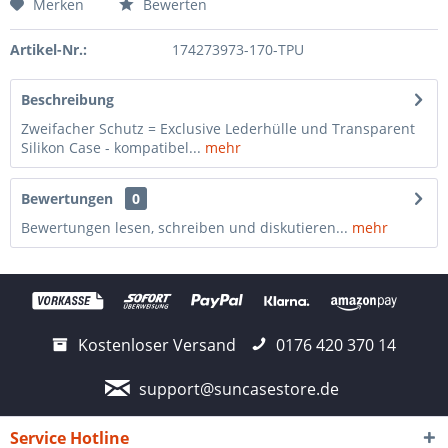
Merken
Bewerten
Artikel-Nr.:
174273973-170-TPU
Beschreibung
Zweifacher Schutz = Exclusive Lederhülle und Transparent
Silikon Case - kompatibel...
mehr
Bewertungen
0
Bewertungen lesen, schreiben und diskutieren...
mehr
Kostenloser Versand
0176 420 370 14
support@suncasestore.de
Service Hotline