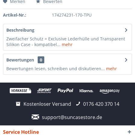
Merken
Bewerten
Artikel-Nr.:
174274231-170-TPU
Beschreibung
Zweifacher Schutz = Exclusive Lederhülle und Transparent
Silikon Case - kompatibel...
mehr
Bewertungen
0
Bewertungen lesen, schreiben und diskutieren...
mehr
Kostenloser Versand
0176 420 370 14
support@suncasestore.de
Service Hotline