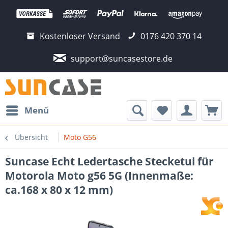
Kostenloser Versand
0176 420 370 14
support@suncasestore.de
Menü
Übersicht
Moto G56
Suncase Echt Ledertasche Stecketui für
Motorola Moto g56 5G (Innenmaße:
ca.168 x 80 x 12 mm)