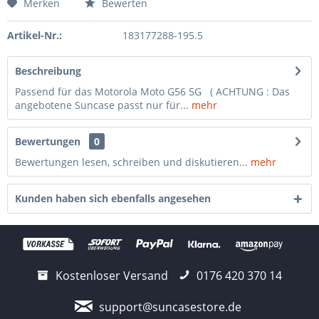
Merken
Bewerten
Artikel-Nr.:
183177288-195.5
Beschreibung
Passend für das Motorola Moto G56 5G ( ACHTUNG : Das
angebotene Suncase passt nur für...
mehr
Bewertungen
0
Bewertungen lesen, schreiben und diskutieren...
mehr
Kunden haben sich ebenfalls angesehen
Kostenloser Versand
0176 420 370 14
support@suncasestore.de