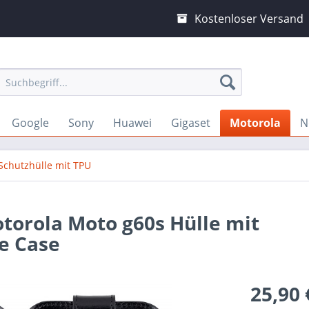
Kostenloser Versand
Google
Sony
Huawei
Gigaset
Motorola
N
Schutzhülle mit TPU
otorola Moto g60s Hülle mit
e Case
25,90 