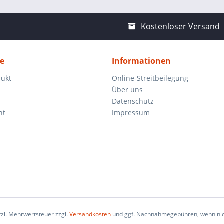
Kostenloser Versand
ce
Informationen
dukt
Online-Streitbeilegung
Über uns
Datenschutz
ht
Impressum
etzl. Mehrwertsteuer zzgl.
Versandkosten
und ggf. Nachnahmegebühren, wenn nic