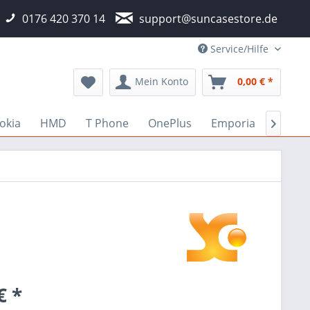
0176 420 370 14
support@suncasestore.de
Service/Hilfe
Mein Konto
0,00 € *
okia
HMD
T Phone
OnePlus
Emporia
Fairp

€ *