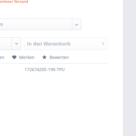
tenloser Versand
In den
Warenkorb
hen
Merken
Bewerten
172674205-190-TPU