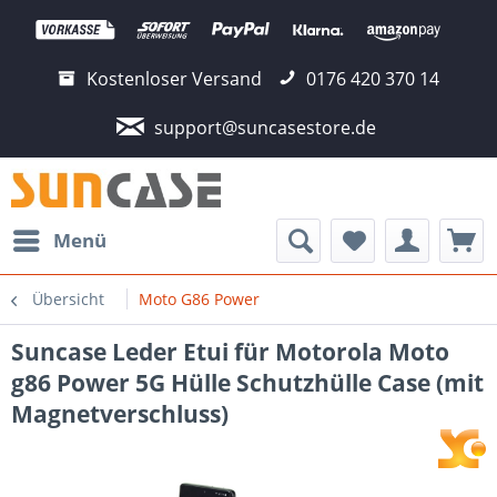
Kostenloser Versand
0176 420 370 14
support@suncasestore.de
Menü
Übersicht
Moto G86 Power
Suncase Leder Etui für Motorola Moto
g86 Power 5G Hülle Schutzhülle Case (mit
Magnetverschluss)