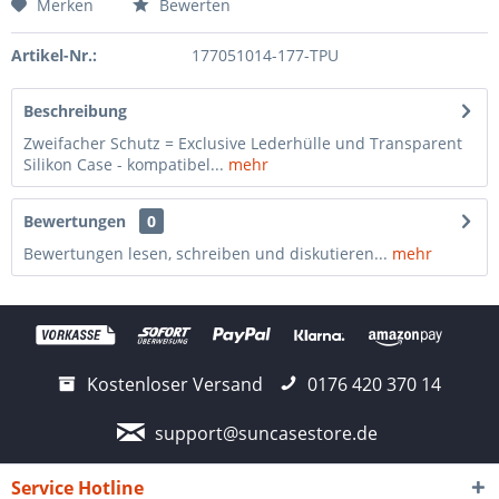
Merken
Bewerten
Artikel-Nr.:
177051014-177-TPU
Beschreibung
Zweifacher Schutz = Exclusive Lederhülle und Transparent
Silikon Case - kompatibel...
mehr
Bewertungen
0
Bewertungen lesen, schreiben und diskutieren...
mehr
Kostenloser Versand
0176 420 370 14
support@suncasestore.de
Service Hotline