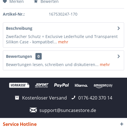
Merken
Bewerten
Artikel-Nr.:
167530247-170
Beschreibung
Zweifacher Schutz = Exclusive Lederhülle und Transparent
Silikon Case - kompatibel...
mehr
Bewertungen
0
Bewertungen lesen, schreiben und diskutieren...
mehr
Kostenloser Versand
0176 420 370 14
support@suncasestore.de
Service Hotline