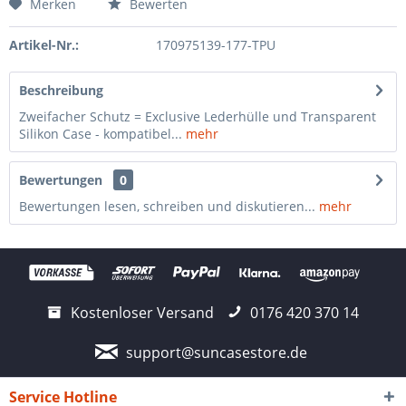
Merken
Bewerten
Artikel-Nr.:
170975139-177-TPU
Beschreibung
Zweifacher Schutz = Exclusive Lederhülle und Transparent
Silikon Case - kompatibel...
mehr
Bewertungen
0
Bewertungen lesen, schreiben und diskutieren...
mehr
Kostenloser Versand
0176 420 370 14
support@suncasestore.de
Service Hotline