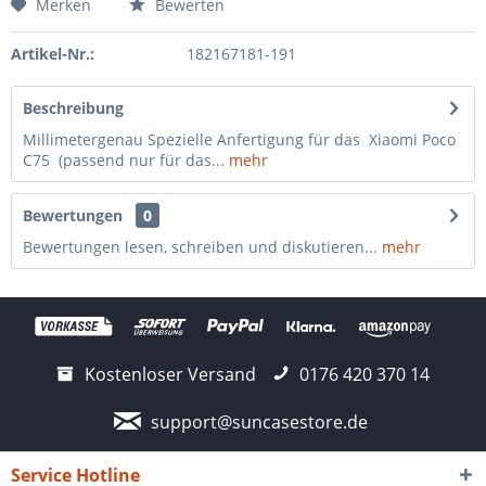
Merken
Bewerten
Artikel-Nr.:
182167181-191
Beschreibung
Millimetergenau Spezielle Anfertigung für das Xiaomi Poco
C75 (passend nur für das...
mehr
Bewertungen
0
Bewertungen lesen, schreiben und diskutieren...
mehr
Kostenloser Versand
0176 420 370 14
support@suncasestore.de
Service Hotline