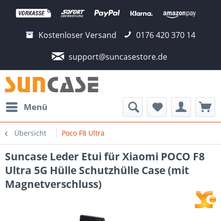
Kostenloser Versand
0176 420 370 14
support@suncasestore.de
Menü
Übersicht
Poco F8 Ultra
Suncase Leder Etui für Xiaomi POCO F8
Ultra 5G Hülle Schutzhülle Case (mit
Magnetverschluss)