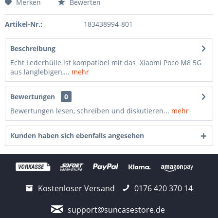
Merken
Bewerten
Artikel-Nr.:
183438994-801
Beschreibung
Echt Lederhülle ist kompatibel mit das Xiaomi Poco M8 5G
aus langlebigen,...
mehr
Bewertungen
0
Bewertungen lesen, schreiben und diskutieren...
mehr
Kunden haben sich ebenfalls angesehen
Kostenloser Versand
0176 420 370 14
support@suncasestore.de