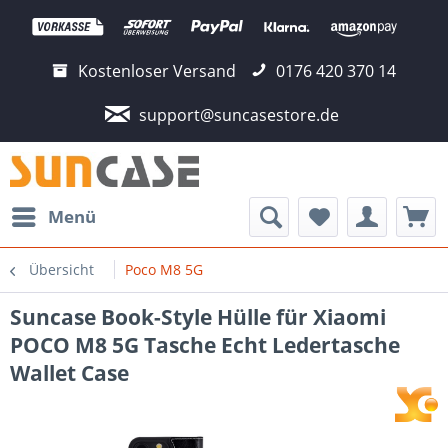
Kostenloser Versand
0176 420 370 14
support@suncasestore.de
Menü
Übersicht
Poco M8 5G
Suncase Book-Style Hülle für Xiaomi
POCO M8 5G Tasche Echt Ledertasche
Wallet Case