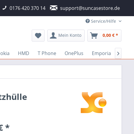
0176 420 370 14
support@suncasestore.de
Service/Hilfe
Mein Konto
0,00 € *
okia
HMD
T Phone
OnePlus
Emporia
Fairp

tzhülle
€ *