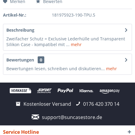
Merken
Bewerten
Artikel-Nr.:
181975923-190-TPU.5
Beschreibung
Zweifacher Schutz = Exclusive Lederhülle und Transparent
Silikon Case - kompatibel mit ...
mehr
Bewertungen
0
Bewertungen lesen, schreiben und diskutieren...
mehr
Kostenloser Versand
0176 420 370 14
support@suncasestore.de
Service Hotline