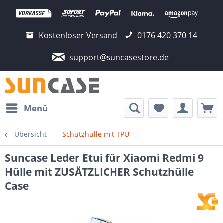
Kostenloser Versand
0176 420 370 14
support@suncasestore.de
Menü
Übersicht
Schutzhülle mit TPU
Suncase Leder Etui für Xiaomi Redmi 9
Hülle mit ZUSÄTZLICHER Schutzhülle
Case