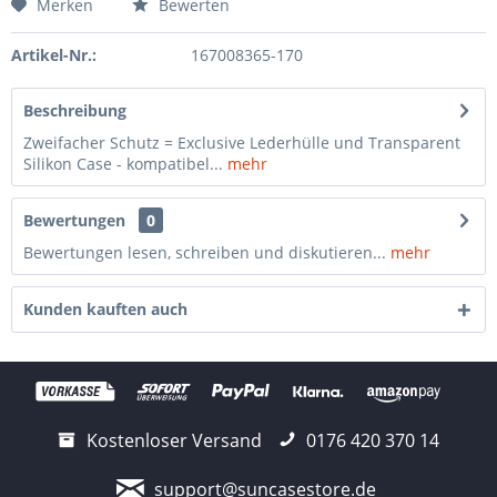
Merken
Bewerten
Artikel-Nr.:
167008365-170
Beschreibung
Zweifacher Schutz = Exclusive Lederhülle und Transparent
Silikon Case - kompatibel...
mehr
Bewertungen
0
Bewertungen lesen, schreiben und diskutieren...
mehr
Kunden kauften auch
Kostenloser Versand
0176 420 370 14
support@suncasestore.de