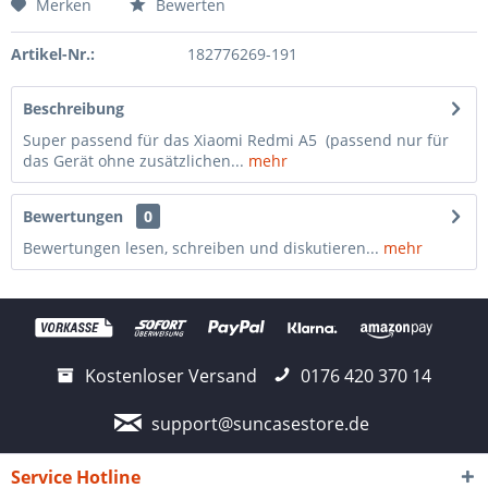
Merken
Bewerten
Artikel-Nr.:
182776269-191
Beschreibung
Super passend für das Xiaomi Redmi A5 (passend nur für
das Gerät ohne zusätzlichen...
mehr
Bewertungen
0
Bewertungen lesen, schreiben und diskutieren...
mehr
Kostenloser Versand
0176 420 370 14
support@suncasestore.de
Service Hotline