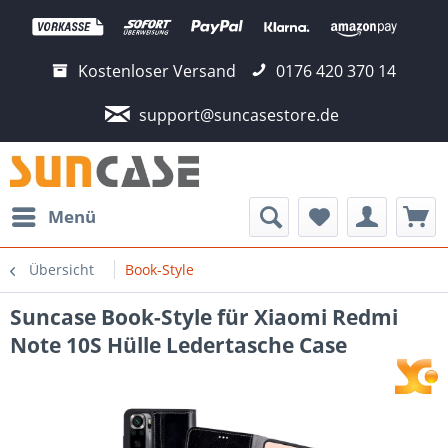
Kostenloser Versand
0176 420 370 14
support@suncasestore.de
Menü
Übersicht
Book-Style
Suncase Book-Style für Xiaomi Redmi
Note 10S Hülle Ledertasche Case