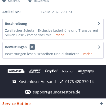
Merken
Bewerten
Artikel-Nr.:
178581216-170-TPU
Beschreibung
Zweifacher Schutz = Exclusive Lederhülle und Transparent
Silikon Case - kompatibel mit ...
mehr
Bewertungen
0
Bewertungen lesen, schreiben und diskutieren...
mehr
Kostenloser Versand
0176 420 370 14
support@suncasestore.de
Service Hotline