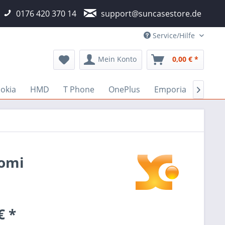
0176 420 370 14
support@suncasestore.de
Service/Hilfe
Mein Konto
0,00 € *
okia
HMD
T Phone
OnePlus
Emporia
Fairp

aomi
€ *