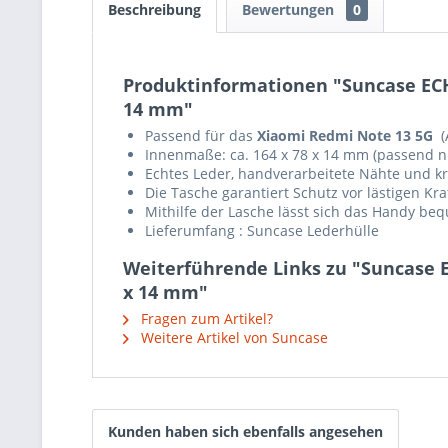
Beschreibung
Bewertungen
0
Produktinformationen "Suncase ECH
14 mm"
Passend für das
Xiaomi Redmi Note 13 5G
Innenmaße: ca. 164 x 78 x 14 mm (passend n
Echtes Leder, handverarbeitete Nähte und krä
Die Tasche garantiert Schutz vor lästigen K
Mithilfe der Lasche lässt sich das Handy b
Lieferumfang : Suncase Lederhülle
Weiterführende Links zu "Suncase 
x 14 mm"
Fragen zum Artikel?
Weitere Artikel von Suncase
Kunden haben sich ebenfalls angesehen