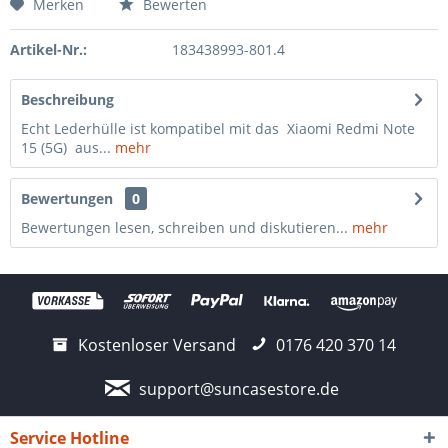
Merken
Bewerten
Artikel-Nr.:
183438993-801.4
Beschreibung
Echt Lederhülle ist kompatibel mit das Xiaomi Redmi Note
15 (5G) aus...
mehr
Bewertungen
0
Bewertungen lesen, schreiben und diskutieren...
mehr
Kostenloser Versand
0176 420 370 14
support@suncasestore.de
Service Hotline