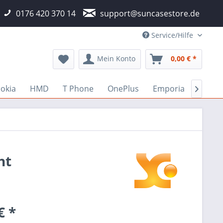
0176 420 370 14
support@suncasestore.de
Service/Hilfe
Mein Konto
0,00 € *
okia
HMD
T Phone
OnePlus
Emporia
Fairp

ht
€ *