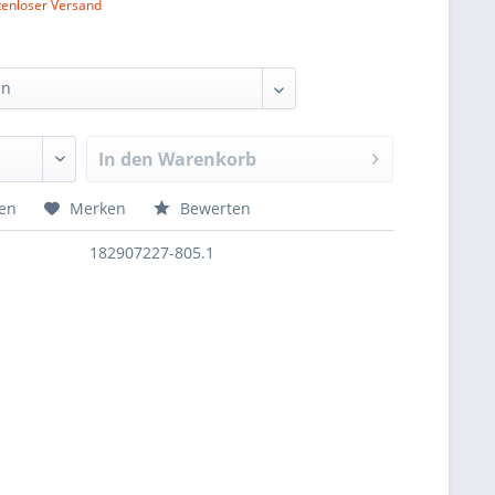
tenloser Versand
In den
Warenkorb
hen
Merken
Bewerten
182907227-805.1