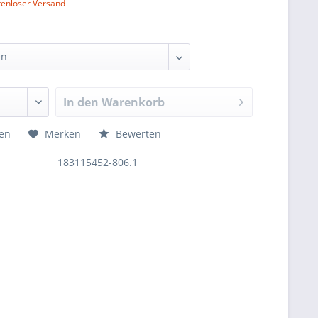
tenloser Versand
In den
Warenkorb
hen
Merken
Bewerten
183115452-806.1