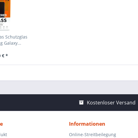
as Schutzglas
 Galaxy...
 € *
Kostenloser Versand
ce
Informationen
dukt
Online-Streitbeilegung