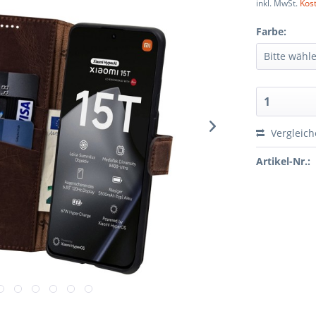
inkl. MwSt.
Kos
Farbe:
Vergleic
Artikel-Nr.: