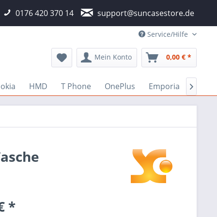
0176 420 370 14
support@suncasestore.de
Service/Hilfe
Mein Konto
0,00 € *
okia
HMD
T Phone
OnePlus
Emporia
Fairp

Tasche
€ *