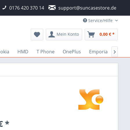
0176 420 370 14
support@suncasestore.de
Service/Hilfe
Mein Konto
0,00 € *
okia
HMD
T Phone
OnePlus
Emporia
Fairp

€ *