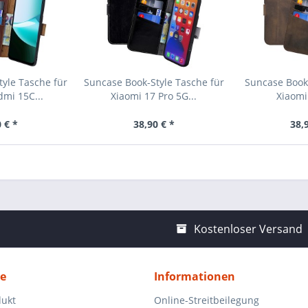
yle Tasche für
Suncase Book-Style Tasche für
Suncase Book-
mi 15C...
Xiaomi 17 Pro 5G...
Xiaomi
 € *
38,90 € *
38,
Kostenloser Versand
ce
Informationen
dukt
Online-Streitbeilegung