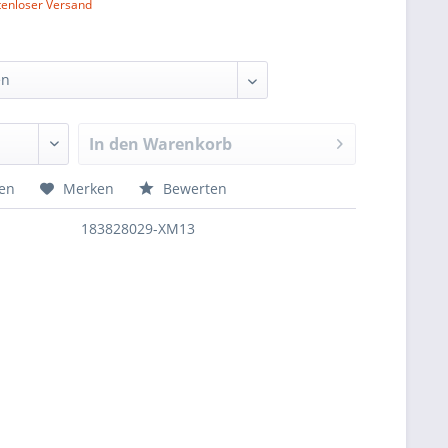
tenloser Versand
In den
Warenkorb
hen
Merken
Bewerten
183828029-XM13