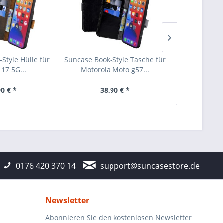
Style Hülle für
Suncase Book-Style Tasche für
Suncase Book
 17 5G...
Motorola Moto g57...
Pixel 1
90 € *
38,90 € *
38
0176 420 370 14
support@suncasestore.de
Newsletter
Abonnieren Sie den kostenlosen Newsletter