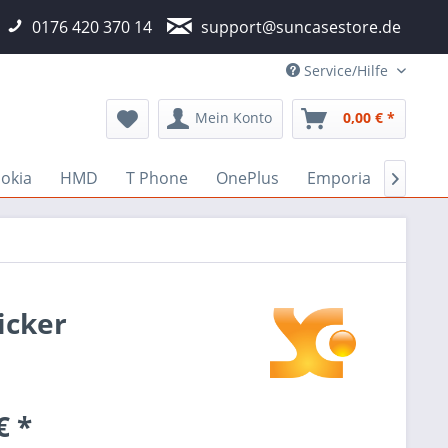
0176 420 370 14
support@suncasestore.de
Service/Hilfe
Mein Konto
0,00 € *
okia
HMD
T Phone
OnePlus
Emporia
Fairp

icker
€ *