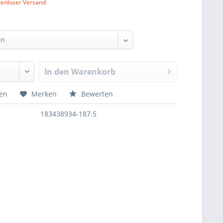
tenloser Versand
In den
Warenkorb
hen
Merken
Bewerten
183438934-187.5