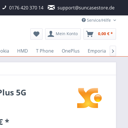
0176 420 370 14
support@suncasestore.de
Service/Hilfe
Mein Konto
0,00 € *
okia
HMD
T Phone
OnePlus
Emporia
Fairp

Plus 5G
€ *