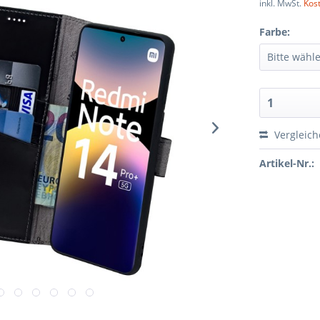
inkl. MwSt.
Kos
Farbe:
Vergleic
Artikel-Nr.: