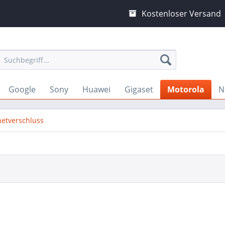
Kostenloser Versand
Google
Sony
Huawei
Gigaset
Motorola
N
netverschluss