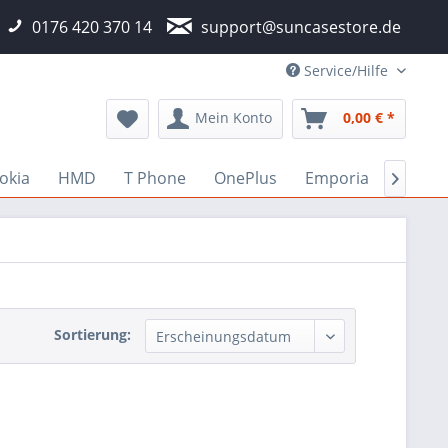
0176 420 370 14
support@suncasestore.de
Service/Hilfe
Mein Konto
0,00 € *
okia
HMD
T Phone
OnePlus
Emporia
Fairp

Sortierung: